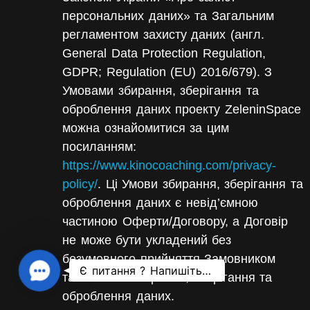
персональних даних» та Загальним
регламентом захисту даних (англ.
General Data Protection Regulation,
GDPR; Regulation (EU) 2016/679). З
Умовами збирання, зберігання та
оброблення даних проекту ZeleninSpace
можна ознайомитися за цим
посиланням:
https://www.kinocoaching.com/privacy-
policy/
. Ці Умови збирання, зберігання та
оброблення даних є невід’ємною
частиною Оферти/Договору, а Договір
не може бути укладений без
безумовного прийняття Замовником
Contact Us
таких Умов збирання, зберігання та
оброблення даних.