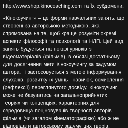
http://www.shop.kinocoaching.com та Їх субдомени.
«Кінокоучинг»
– це форми навчальних занять, що
створені за авторською методикою, яка
спрямована на те, щоб краще розуміти окремі
аспекти філософії та психології та НЛП. Цей вид
занять будується на показі уривків з
відеоматеріалів (фільмів), в обсязі достатньому
для досягнення мети Кінокоучингу за задумом
автора,
і застосовується з метою інформування
слухачів, розвитку їх умінь і навичок, осмислення
(рефлексії) переглянутого досвіду. Кінокоучинг
може не базуватись на загальноприйнятих
теоріях чи концепціях, характерних для
середовища поціновувачів творчості авторів
фільмів (чи загалом кінематографією) або ж не
відповідати авторському задуму цих творів.