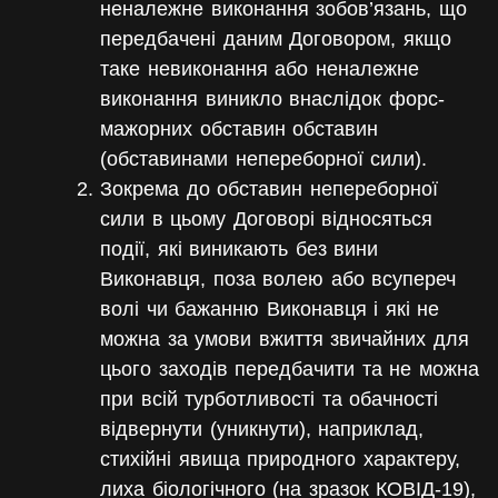
неналежне виконання зобов’язань, що
передбачені даним Договором, якщо
таке невиконання або неналежне
виконання виникло внаслідок форс-
мажорних обставин обставин
(обставинами непереборної сили).
Зокрема до обставин непереборної
сили в цьому Договорі відносяться
події
, які виникають без вини
Виконавця, поза волею або всупереч
волі чи бажанню Виконавця і які не
можна за умови вжиття звичайних для
цього заходів передбачити та не можна
при всій турботливості та обачності
відвернути (уникнути), наприклад,
стихійні явища природного характеру,
лиха біологічного (на зразок КОВІД-19),